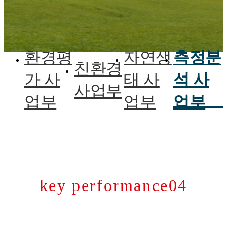
환경평
자연생
측정분
친환경
가 사
태 사
석 사
사업부
업부
업부
업부
key performance04