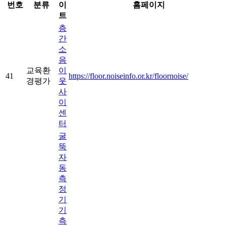
번호
분류
이
홈페이지
트
층
간
소
음
교육환
이
41
https://floor.noiseinfo.or.kr/floornoise/
경평가
웃
사
이
센
터
굴
뚝
자
동
측
정
기
기
측