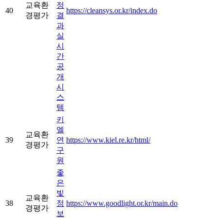
교육환
정
40
https://cleansys.or.kr/index.do
경평가
결
과
실
시
간
공
개
시
스
템
키
엘
교육환
39
연
https://www.kiel.re.kr/html/
경평가
구
원
좋
은
빛
교육환
38
정
https://www.goodlight.or.kr/main.do
경평가
보