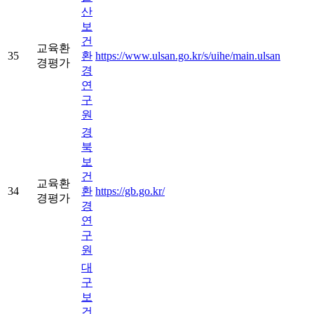
산
보
건
교육환
35
환
https://www.ulsan.go.kr/s/uihe/main.ulsan
경평가
경
연
구
원
경
북
보
건
교육환
34
환
https://gb.go.kr/
경평가
경
연
구
원
대
구
보
건