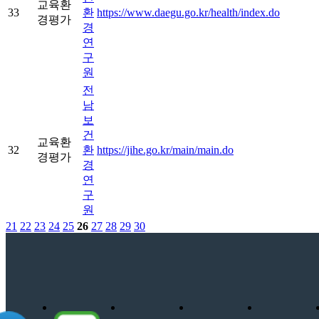
교육환
33
환
https://www.daegu.go.kr/health/index.do
경평가
경
연
구
원
전
남
보
건
교육환
32
환
https://jihe.go.kr/main/main.do
경평가
경
연
구
원
21
22
23
24
25
26
27
28
29
30