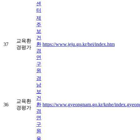
센
터
제
주
보
건
교육환
37
환
https://www.jeju.go.kr/hei/index.htm
경평가
경
연
구
원
경
남
보
건
교육환
36
환
https://www.gyeongnam.go.kr/knhe/index.gyeon
경평가
경
연
구
원
울