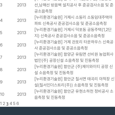
3
2013
선,남해선 방음벽 설치공사 후 준공검사소음 및 준
공소음측정
[누리환경기술원] 거제시 소동리 소동임대주택아
4
2013
파트 신축공사 준공검사소음 및 준공소음측정
[누리환경기술원] 거제시 덕포동 공동주택(1,2단
5
2013
지) 신축공사 준공검사소음 및 준공소음측정
[누리환경기술원] 거제 관포리 타운하우스 신축공
6
2013
사 준공검사소음 및 준공소음측정
[누리환경기술원] 함양군 유림면 선비원 농업회사
7
2013
법인(주) 공장신설 소음측정 및 진동측정
[누리환경기술원] 함안군 (주)제이와이티 공장 신
8
2013
설 소음측정 및 진동측정
[누리환경기술원] 함안군 칠서면 태곡리 야적장 신
9
2013
설(칠서인더스트리(주)) 소음측정 및 진동측정
[누리환경기술원] 함안군 유현소하천 정비공사 소
10
2013
음측정 및 진동측정
3
1
2
4
5
6