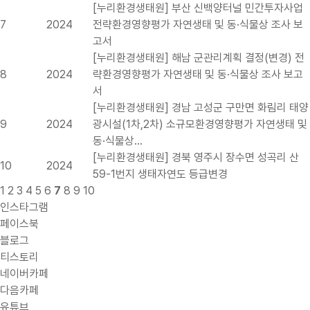
[누리환경생태원] 부산 신백양터널 민간투자사업
7
2024
전략환경영향평가 자연생태 및 동·식물상 조사 보
고서
[누리환경생태원] 해남 군관리계획 결정(변경) 전
8
2024
략환경영향평가 자연생태 및 동·식물상 조사 보고
서
[누리환경생태원] 경남 고성군 구만면 화림리 태양
9
2024
광시설(1차,2차) 소규모환경영향평가 자연생태 및
동·식물상…
[누리환경생태원] 경북 영주시 장수면 성곡리 산
10
2024
59-1번지 생태자연도 등급변경
1
2
3
4
5
6
7
8
9
10
인스타그램
페이스북
블로그
티스토리
네이버카페
다음카페
유튜브