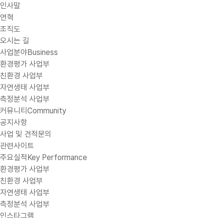
인사말
연혁
조직도
오시는 길
사업분야
Business
환경평가 사업부
친환경 사업부
자연생태 사업부
측정분석 사업부
커뮤니티
Community
공지사항
사업 및 견적문의
관련사이트
주요실적
Key Performance
환경평가 사업부
친환경 사업부
자연생태 사업부
측정분석 사업부
인스타그램