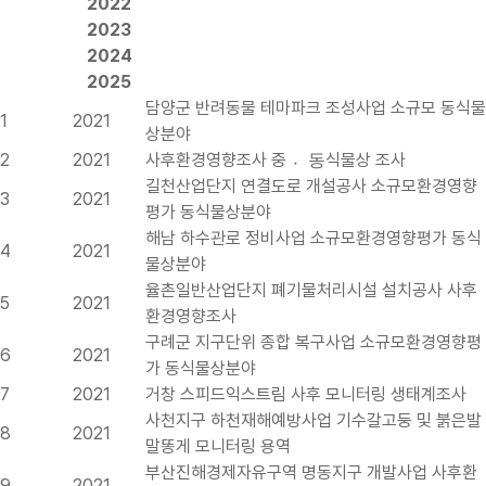
2022
2023
2024
2025
담양군 반려동물 테마파크 조성사업 소규모 동식물
1
2021
상분야
2
2021
사후환경영향조사 중 동〮식물상 조사
길천산업단지 연결도로 개설공사 소규모환경영향
3
2021
평가 동식물상분야
해남 하수관로 정비사업 소규모환경영향평가 동식
4
2021
물상분야
율촌일반산업단지 폐기물처리시설 설치공사 사후
5
2021
환경영향조사
구례군 지구단위 종합 복구사업 소규모환경영향평
6
2021
가 동식물상분야
7
2021
거창 스피드익스트림 사후 모니터링 생태계조사
사천지구 하천재해예방사업 기수갈고둥 및 붉은발
8
2021
말똥게 모니터링 용역
부산진해경제자유구역 명동지구 개발사업 사후환
9
2021