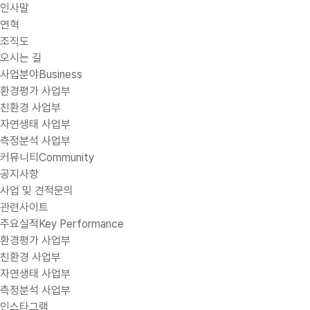
인사말
연혁
조직도
오시는 길
사업분야
Business
환경평가 사업부
친환경 사업부
자연생태 사업부
측정분석 사업부
커뮤니티
Community
공지사항
사업 및 견적문의
관련사이트
주요실적
Key Performance
환경평가 사업부
친환경 사업부
자연생태 사업부
측정분석 사업부
인스타그램