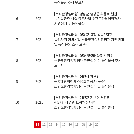
동식물상 조사 보고서
[누리환경생태원] 영광군 영광읍 와룡리 일원
6
2021
동식물관련 시설 증축사업 소규모환경영향평가
자연생태 및 동식물상…
[누리환경생태원] 영암군 금정 남송3지구
7
2021
급경사지 정비사업 소규모환경영향평가 자연생태
및 동식물상 조사 보고…
[누리환경생태원] 영양 영양태양광 발전소
8
2021
소규모환경영향평가 자연생태 및 동식물상 조사
보고서
[누리환경생태원] 영천시 경부선
9
2021
금호대창하이패스 IC설치공사 등 4건
소규모환경영향평가 자연생태 및 동식물상…
[누리환경생태원] 예천군 지보면 매창리
10
2021
산57번지 일원 토석채취사업
소규모환경영향평가 자연생태 및 동식물상 …
11
12
13
14
15
16
17
18
19
20